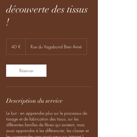
découverte des tissus
!
40
euros
40 €
Rue du Vagabond Bien Aimé
Réserver
Description du service
Le but : en apprendre plus sur le processus de
tissage et de fabrication des tissus, sur les
différentes familles de fibres qui existent, mais
aussi apprendre à les différencier, les classer et
les commander sans avoir peur sur internet !