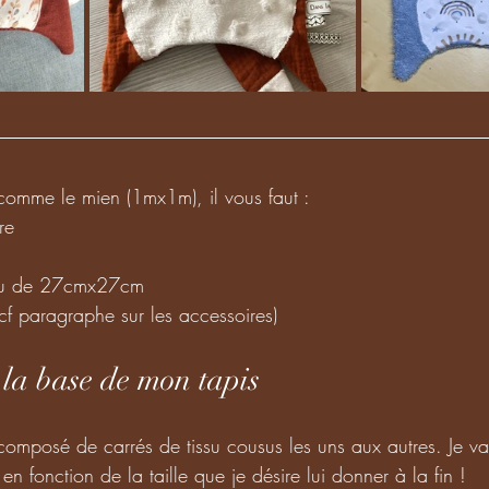
 comme le mien (1mx1m), il vous faut : 
re
ssu de 27cmx27cm
cf paragraphe sur les accessoires)
e la base de mon tapis 
composé de carrés de tissu cousus les uns aux autres. Je va
n fonction de la taille que je désire lui donner à la fin !