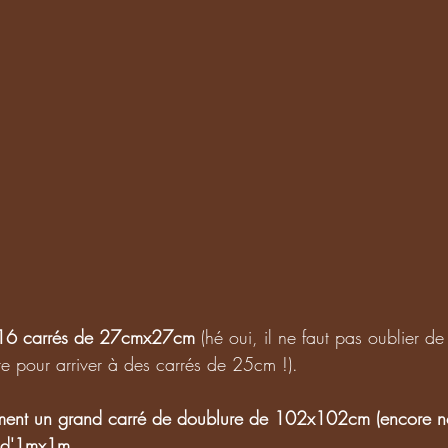
 16 carrés de 27cmx27cm
 (hé oui, il ne faut pas oublier d
e pour arriver à des carrés de 25cm !).
ment un grand carré de doublure de 102x102cm (encore no
e d'1mx1m. 