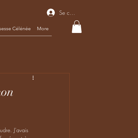
Se connecter
sesse Célénée
More
mon
dre. J'avais 