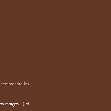
e comprendre les 
s marges...) et 