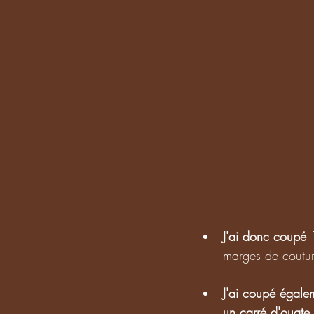
J'ai donc coupé
marges de coutur
J'ai coupé égale
un carré d'ouat