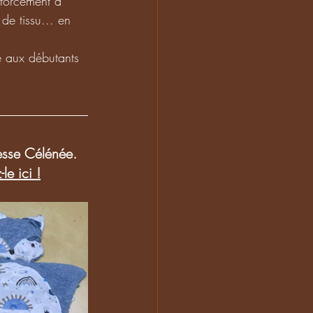
 forcément à 
e tissu... en 
e aux débutants 
sesse Célénée. 
le ici !