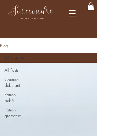
Blog
All Posts
All Posts
Couture
débutant
Patron
bébé
Patron
grossesse