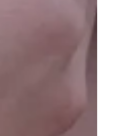
pas des vêtements trop larges Pour un meilleur rendu
qualité/prix. Par exemple, un short comme le modèle
CANICULA demande 1m de tissu, soit pas un grand
investissement pour un short sur mesure accessible aux
débutantes ! Pour