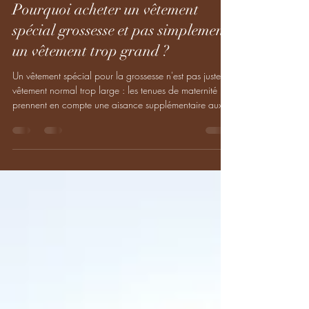
Océane
2 juin
2 min de lecture
Pourquoi acheter un vêtement
spécial grossesse et pas simplement
un vêtement trop grand ?
Un vêtement spécial pour la grossesse n'est pas juste un
vêtement normal trop large : les tenues de maternité
prennent en compte une aisance supplémentaire aux
endroits du corps amenés à évoluer, tout en gardant
l'aisance normale aux autres endroits. Par exemple, la
carrure, la poitrine et le ventre augmentent beaucoup,
l'écartement des hanches n'augmente que peu mais
doit quand même être pris en compte, alors que la
largeur de bras ou la pente d'épaule ne bougent pas.
Une te