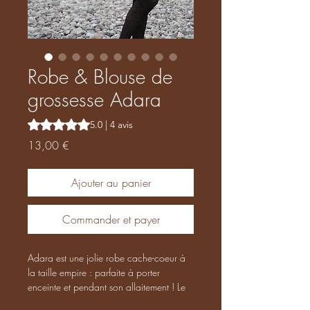
Robe & Blouse de
grossesse Adara
La note est de 5.0 sur cinq étoiles sur la base de 4 avis
5.0 | 4 avis
Prix
13,00 €
Ajouter au panier
Commander et payer
Adara est une jolie robe cache-coeur à
la taille empire : parfaite à porter
enceinte et pendant son allaitement ! Le
décolleté est adapté à toutes les