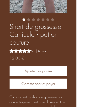
Short de grossesse
Canicula - patron
couture
La note est de 5.0 sur cinq étoiles selon 4 avis
5.0 | 4 avis
Prix
12,00 €
Ajouter au panier
Commander et payer
Canicula est un short de grossesse à la
coupe trapèze. Il est doté d'une ceinture
de grossesse en jersey qui englobe le