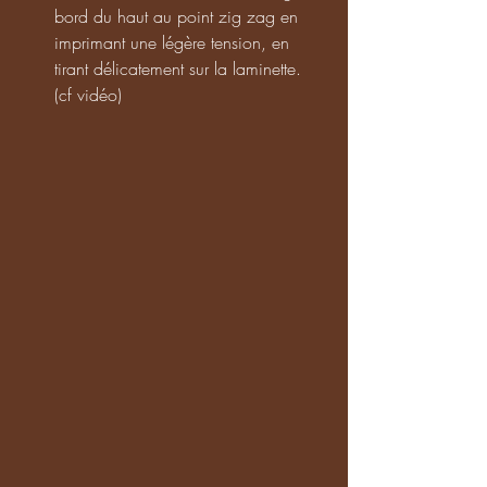
bord du haut au point zig zag en 
imprimant une légère tension, en 
tirant délicatement sur la laminette. 
(cf vidéo)