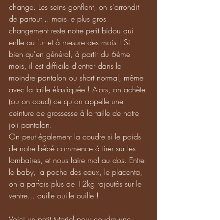
change. Les seins gonflent, on s'arrondit 
de partout... mais le plus gros 
changement reste notre petit bidou qui 
enfle au fur et à mesure des mois ! Si 
bien qu'en général, à partir du 6ème 
mois, il est difficile d'entrer dans le 
moindre pantalon ou short normal, même 
avec la taille élastiquée ! Alors, on achète 
(ou on coud) ce qu'on appelle une 
ceinture de grossesse à la taille de notre 
joli pantalon. 
On peut également la coudre si le poids 
de notre bébé commence à tirer sur les 
lombaires, et nous faire mal au dos. Entre 
le baby, la poche des eaux, le placenta, 
on a parfois plus de 12kg rajoutés sur le 
ventre... ouille ouille ouille ! 
Voici un petit tutoriel pour coudre une 