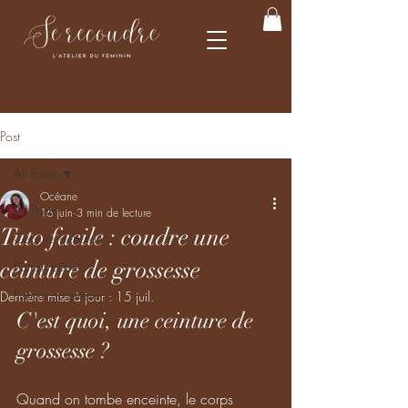
Post
All Posts
Océane
All Posts
16 juin
3 min de lecture
Tuto facile : coudre une
Couture débutant
ceinture de grossesse
Patron bébé
Patron grossesse
Dernière mise à jour :
15 juil.
C'est quoi, une ceinture de 
grossesse ? 
Quand on tombe enceinte, le corps 