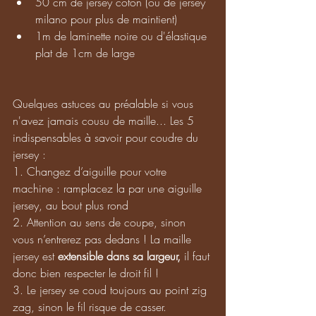
50 cm de jersey coton (ou de jersey 
milano pour plus de maintient)
1m de laminette noire ou d'élastique 
plat de 1cm de large
Quelques astuces au préalable si vous 
n'avez jamais cousu de maille... Les 5 
indispensables à savoir pour coudre du 
jersey : 
1. Changez d’aiguille pour votre 
machine : ramplacez la par une aiguille 
jersey, au bout plus rond
2. Attention au sens de coupe, sinon 
vous n’entrerez pas dedans ! La maille 
jersey est 
extensible dans sa largeur,
 il faut 
donc bien respecter le droit fil !
3. Le jersey se coud toujours au point zig 
zag, sinon le fil risque de casser. 