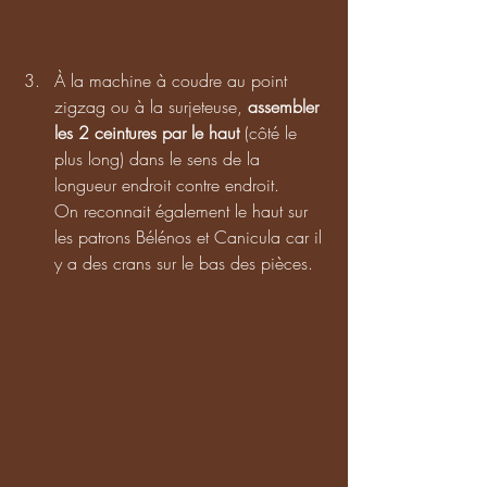
À la machine à coudre au point 
zigzag ou à la surjeteuse, 
assembler 
les 2 ceintures par le haut
 (côté le 
plus long) dans le sens de la 
longueur endroit contre endroit. 
On reconnait également le haut sur 
les patrons Bélénos et Canicula car il 
y a des crans sur le bas des pièces. 