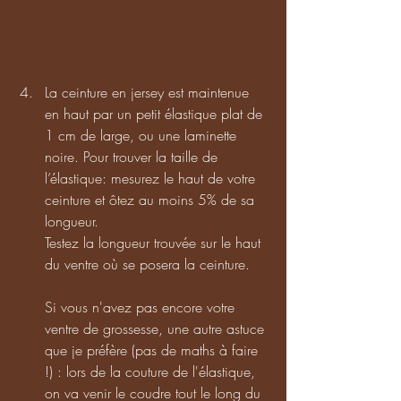
La ceinture en jersey est maintenue 
en haut par un petit élastique plat de 
1 cm de large, ou une laminette 
noire. Pour trouver la taille de 
l’élastique: mesurez le haut de votre 
ceinture et ôtez au moins 5% de sa 
longueur.
Testez la longueur trouvée sur le haut 
du ventre où se posera la ceinture.
Si vous n'avez pas encore votre 
ventre de grossesse, une autre astuce 
que je préfère (pas de maths à faire 
!) : lors de la couture de l'élastique, 
on va venir le coudre tout le long du 