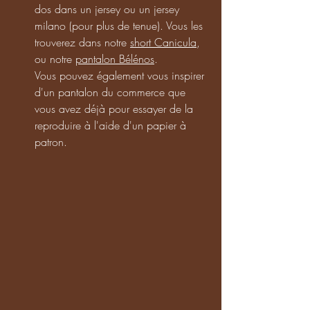
dos dans un jersey ou un jersey 
milano (pour plus de tenue). Vous les 
trouverez dans notre 
short Canicula
, 
ou notre 
pantalon Bélénos
. 
Vous pouvez également vous inspirer 
d'un pantalon du commerce que 
vous avez déjà pour essayer de la 
reproduire à l'aide d'un papier à 
patron. 