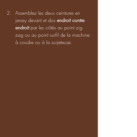
Assemblez les deux ceintures en 
jersey devant et dos 
endroit contre 
endroit
 par les côtés au point zig 
zag ou au point surfil de la machine 
à coudre ou à la surjeteuse.