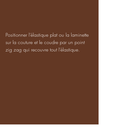
Positionner l’élastique plat ou la laminette 
sur la couture et le coudre par un point 
zig zag qui recouvre tout l’élastique.
Retourner la ceinture sur l'endroit, et 
tadaaaaaam c'est terminé ! 