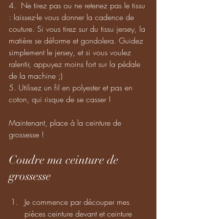
4.  Ne tirez pas ou ne retenez pas le tissu 
: laissez-le vous donner la cadence de 
couture. Si vous tirez sur du tissu jersey, la 
matière se déforme et gondolera. Guidez 
simplement le jersey, et si vous voulez 
ralentir, appuyez moins fort sur la pédale 
de la machine ;) 
5. Utilisez un fil en polyester et pas en 
coton, qui risque de se casser ! 
Maintenant, place à la ceinture de 
grossesse !
Coudre ma ceinture de 
grossesse
Je commence par découper mes 
pièces ceinture devant et ceinture 